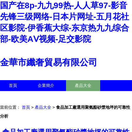
国产在8p-九九99热-人人草97-影音
先锋三级网络-日本片网址-五月花社
区影院-伊香蕉大综-东京热九九综合
部-欧美AⅤ视频-足交影院
金華市纖奢貿易有限公司
首頁
企業簡介
產品大全
聯系我們
企業信息
訪客留言
當前位置：
首頁
>
產品大全
>
食品加工廠選用聚氨酯砂漿地坪的可靠性
分析