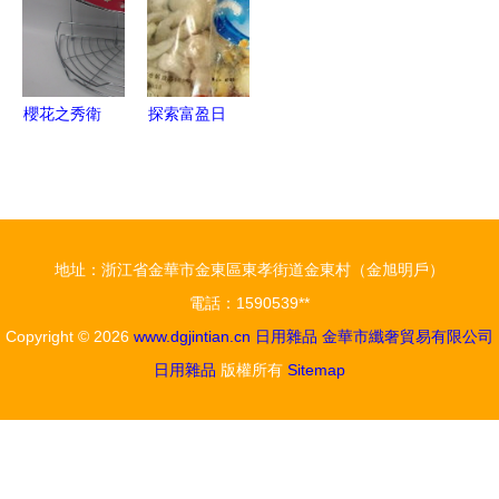
物
擇
之選
櫻花之秀衛
探索富盈日
廚專家雙層
用雜品鎖具
轉角架 巧
專賣與瑞虹
妙收納，打
巷2號 居家
造整潔衛浴
購物一站式
地址：浙江省金華市金東區東孝街道金東村（金旭明戶）
空間
體驗
電話：1590539**
Copyright © 2026
www.dgjintian.cn
日用雜品
金華市纖奢貿易有限公司
日用雜品
版權所有
Sitemap