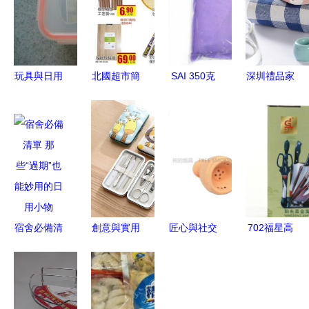
玩具與日用
北國超市簡
SAI 350克
深圳禮品家
雜品的交換
良店 日用
方形炭包
居展熱力開
樂趣 YY的
雜品，扮靚
高效除味去
幕 日用雜
日常分享
生活的點滴
甲醛，竹炭
品亮點紛
藝術
包廠家直銷
呈，引領生
批發
活美學新風
尚
宿舍必備清
創意與實用
匠心與社交
702福星高
單 那些“過
交織 居家
阿拉伯水煙
照豪華七件
期”也能妙
日用雜品點
壺的文化魅
套刀 家庭
用的日用小
亮生活美學
力與實用選
廚房的理想