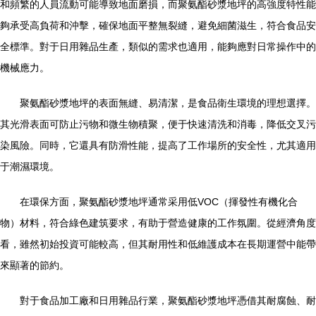
和頻繁的人員流動可能導致地面磨損，而聚氨酯砂漿地坪的高強度特性能
夠承受高負荷和沖擊，確保地面平整無裂縫，避免細菌滋生，符合食品安
全標準。對于日用雜品生產，類似的需求也適用，能夠應對日常操作中的
機械應力。
聚氨酯砂漿地坪的表面無縫、易清潔，是食品衛生環境的理想選擇。
其光滑表面可防止污物和微生物積聚，便于快速清洗和消毒，降低交叉污
染風險。同時，它還具有防滑性能，提高了工作場所的安全性，尤其適用
于潮濕環境。
在環保方面，聚氨酯砂漿地坪通常采用低VOC（揮發性有機化合
物）材料，符合綠色建筑要求，有助于營造健康的工作氛圍。從經濟角度
看，雖然初始投資可能較高，但其耐用性和低維護成本在長期運營中能帶
來顯著的節約。
對于食品加工廠和日用雜品行業，聚氨酯砂漿地坪憑借其耐腐蝕、耐